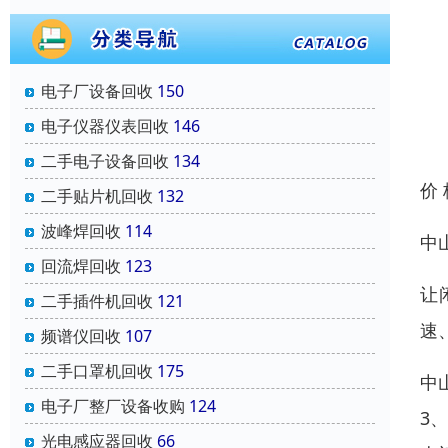
电子厂设备回收
150
电子仪器仪表回收
146
二手电子设备回收
134
价
二手贴片机回收
132
波峰焊回收
114
中
回流焊回收
123
让
二手插件机回收
121
速
频谱仪回收
107
二手口罩机回收
175
中
电子厂整厂设备收购
124
3
光电感应器回收
66