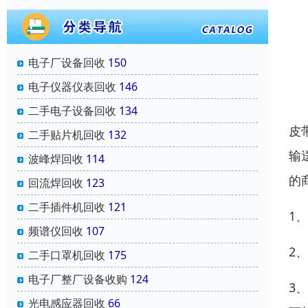
电子厂设备回收
150
电子仪器仪表回收
146
二手电子设备回收
134
皮
二手贴片机回收
132
输
波峰焊回收
114
的
回流焊回收
123
二手插件机回收
121
1
频谱仪回收
107
2
二手口罩机回收
175
电子厂整厂设备收购
124
3
光电感应器回收
66