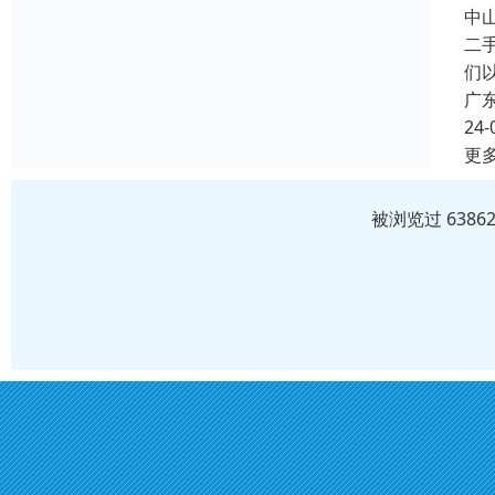
中
二
们
广
24-
更
被浏览过 638