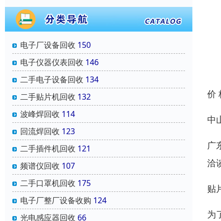
电子厂设备回收
150
电子仪器仪表回收
146
二手电子设备回收
134
价
二手贴片机回收
132
波峰焊回收
114
中
回流焊回收
123
广
二手插件机回收
121
洽
频谱仪回收
107
二手口罩机回收
175
贴
电子厂整厂设备收购
124
为
光电感应器回收
66