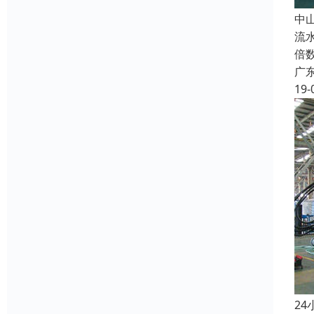
中
流
倍
广
19-
2