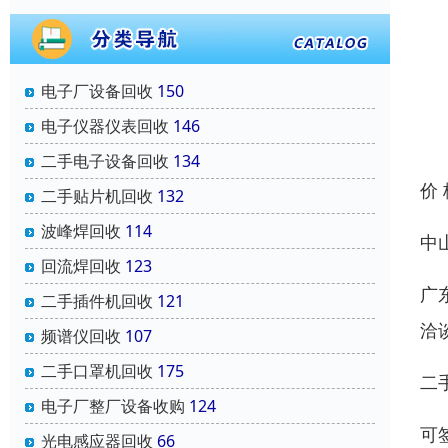
电子厂设备回收
150
电子仪器仪表回收
146
二手电子设备回收
134
价
二手贴片机回收
132
波峰焊回收
114
中
回流焊回收
123
广
二手插件机回收
121
洽
频谱仪回收
107
二手口罩机回收
175
二
电子厂整厂设备收购
124
可
光电感应器回收
66