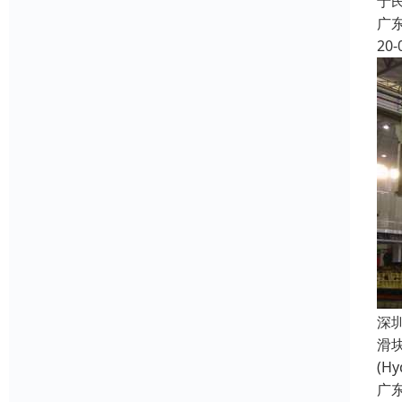
于
广
20-
深
滑块
(H
广