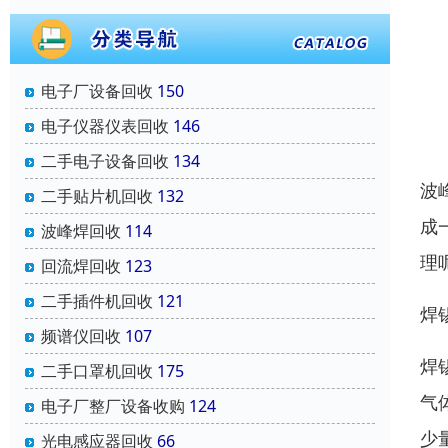
电子厂设备回收
150
电子仪器仪表回收
146
二手电子设备回收
134
波
二手贴片机回收
132
成
波峰焊回收
114
理
回流焊回收
123
二手插件机回收
121
焊
频谱仪回收
107
焊
二手口罩机回收
175
气
电子厂整厂设备收购
124
少
光电感应器回收
66