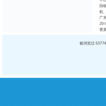
回
机
广
20-
更
被浏览过 637